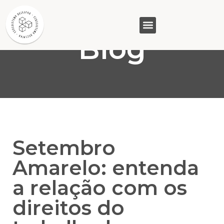
Blog
GASAM (PR)
MP&C (MG)
QUEM SOMOS
Setembro
Amarelo: entenda
a relação com os
direitos do