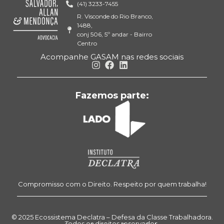
(41) 3233-7455
R. Visconde do Rio Branco,
1488,
conj 506, 5º andar - Bairro
Centro
Acompanhe GASAM nas redes sociais
Fazemos parte:
Compromisso com o Direito. Respeito por quem trabalha!
© 2025 Ecossistema Declatra – Defesa da Classe Trabalhadora.
Todos os direitos reservados.