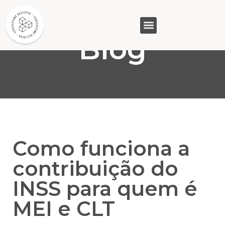
Blog
GASAM (PR)
MP&C (MG)
QUEM SOMOS
Como funciona a
contribuição do
INSS para quem é
MEI e CLT