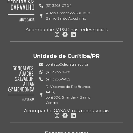
(31) 3295-0704
R. Rio Grande do Sul, 1010 -
Bairro Santo Agostinho
Acompanhe MP&C nas redes sociais
Unidade de Curitiba/PR
contato@declatra.adv.br
(41) 3233-7455
(41) 3233-7455
R. Visconde do Rio Branco,
1488,
conj 506, 5º andar - Bairro
Centro
Acompanhe GASAM nas redes sociais