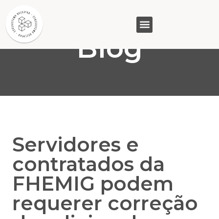
Blog
GASAM (PR)
MP&C (MG)
QUEM SOMOS
Servidores e
contratados da
FHEMIG podem
requerer correção