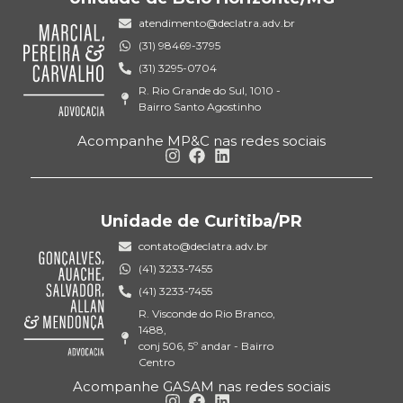
atendimento@declatra.adv.br
(31) 98469-3795
(31) 3295-0704
R. Rio Grande do Sul, 1010 -
Bairro Santo Agostinho
Acompanhe MP&C nas redes sociais
Unidade de Curitiba/PR
contato@declatra.adv.br
(41) 3233-7455
(41) 3233-7455
R. Visconde do Rio Branco,
1488,
conj 506, 5º andar - Bairro
Centro
Acompanhe GASAM nas redes sociais