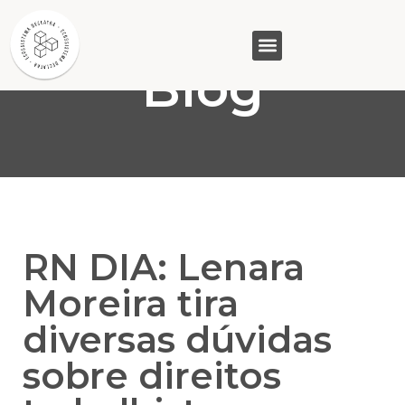
Blog
GASAM (PR)
MP&C (MG)
QUEM SOMOS
RN DIA: Lenara
Moreira tira
diversas dúvidas
sobre direitos