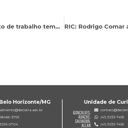
Entenda como funciona o contrato de trabalho temporário
Belo Horizonte/MG
Unidade de Curi
ndimento@declatra.adv.br
contato@declatr
) 98469-3795
(41) 3233-7455
) 3295-0704
(41) 3233-7455