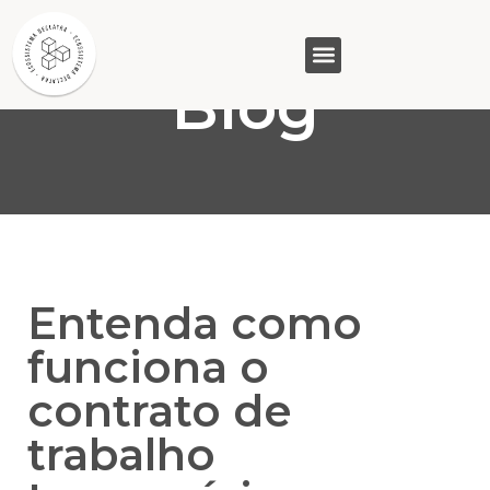
Blog
GASAM (PR)
MP&C (MG)
QUEM SOMOS
Entenda como
funciona o
contrato de
trabalho