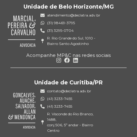
Unidade de Belo Horizonte/MG
atendimento@declatra.adv.br
(31) 98469-3795
(31) 3295-0704
R. Rio Grande do Sul, 1010 -
Bairro Santo Agostinho
Acompanhe MP&C nas redes sociais
Unidade de Curitiba/PR
contato@declatra.adv.br
(41) 3233-7455
(41) 3233-7455
R. Visconde do Rio Branco,
1488,
conj 506, 5º andar - Bairro
Centro