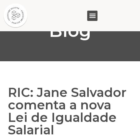
Blog
GASAM (PR)
MP&C (MG)
QUEM SOMOS
RIC: Jane Salvador
comenta a nova
Lei de Igualdade
Salarial