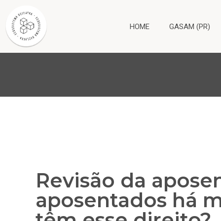
HOME
GASAM (PR)
Revisão da aposen
aposentados há m
têm esse direito?