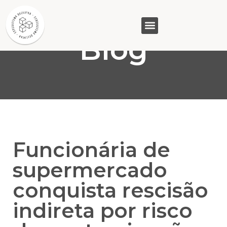
Blog
GASAM (PR)
MP&C (MG)
QUEM SOMOS
Funcionária de
supermercado
conquista rescisão
indireta por risco