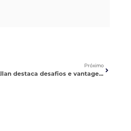
Próximo
Rádio Mais: Nasser Allan destaca desafios e vantagens da formalização de microempreendedores