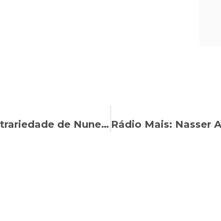
BAND RS: Noa Piatã critica a arbitrariedade de Nunes Marques no julgamento da Revisão da Vida Toda