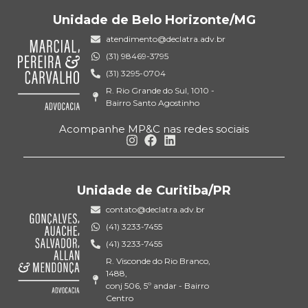
Unidade de Belo Horizonte/MG
atendimento@declatra.adv.br
(31) 98469-3795
(31) 3295-0704
R. Rio Grande do Sul, 1010 -
Bairro Santo Agostinho
Acompanhe MP&C nas redes sociais
Unidade de Curitiba/PR
contato@declatra.adv.br
(41) 3233-7455
(41) 3233-7455
R. Visconde do Rio Branco,
1488,
conj 506, 5º andar - Bairro
Centro