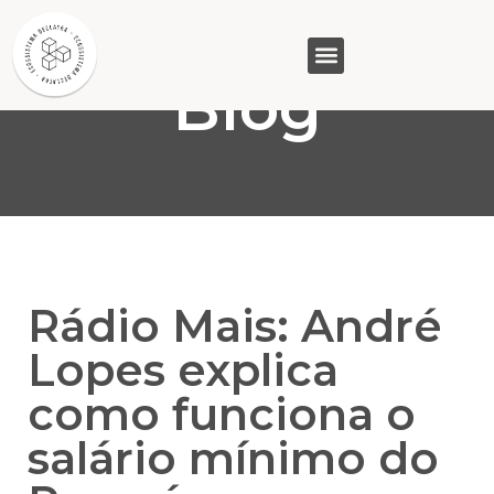
Blog
GASAM (PR)
MP&C (MG)
QUEM SOMOS
Rádio Mais: André
Lopes explica
como funciona o
salário mínimo do