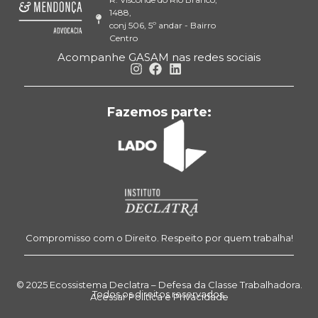
1488,
conj 506, 5º andar - Bairro
Centro
Acompanhe GASAM nas redes sociais
Fazemos parte:
Compromisso com o Direito. Respeito por quem trabalha!
© 2025 Ecossistema Declatra – Defesa da Classe Trabalhadora.
Todos os direitos reservados.
Acessar Política e Privacidade