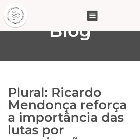
Blog
GASAM (PR)
MP&C (MG)
QUEM SOMOS
Plural: Ricardo
Mendonça reforça
a importância das
lutas por