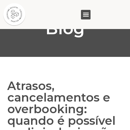
Blog
GASAM (PR)
MP&C (MG)
QUEM SOMOS
Atrasos,
cancelamentos e
overbooking:
quando é possível