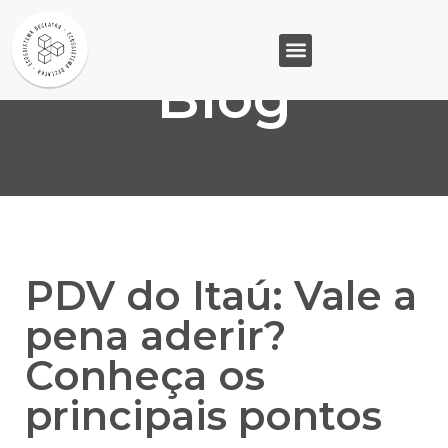
Blog
GASAM (PR)
MP&C (MG)
QUEM SOMOS
PDV do Itaú: Vale a
pena aderir?
Conheça os
principais pontos