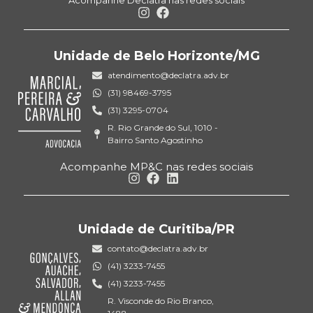
Acompanhe Declatra nas redes sociais
Unidade de Belo Horizonte/MG
atendimento@declatra.adv.br
(31) 98469-3795
(31) 3295-0704
R. Rio Grande do Sul, 1010 -
Bairro Santo Agostinho
Acompanhe MP&C nas redes sociais
Unidade de Curitiba/PR
contato@declatra.adv.br
(41) 3233-7455
(41) 3233-7455
R. Visconde do Rio Branco,