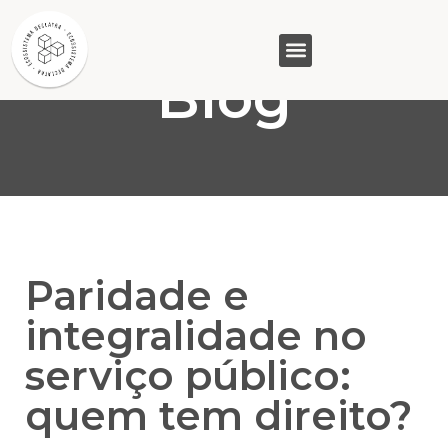
Blog
GASAM (PR)
MP&C (MG)
QUEM SOMOS
Paridade e
integralidade no
serviço público:
quem tem direito?