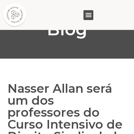
Blog
GASAM (PR)
MP&C (MG)
QUEM SOMOS
Nasser Allan será
um dos
professores do
Curso Intensivo de