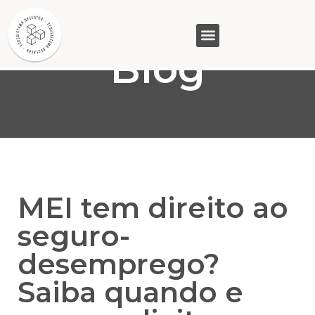
Blog
GASAM (PR)
MP&C (MG)
QUEM SOMOS
MEI tem direito ao
seguro-
desemprego?
Saiba quando e