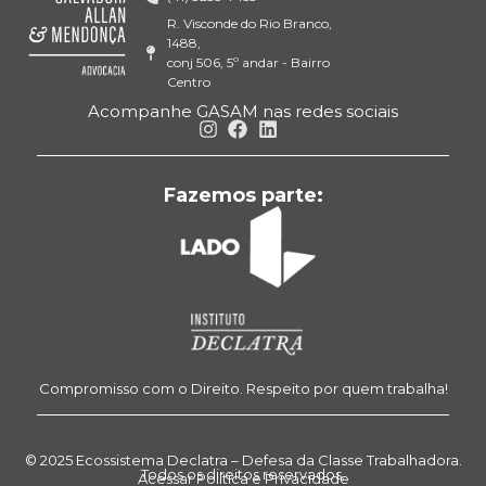
R. Visconde do Rio Branco,
1488,
conj 506, 5º andar - Bairro
Centro
Acompanhe GASAM nas redes sociais
Fazemos parte:
Compromisso com o Direito. Respeito por quem trabalha!
© 2025 Ecossistema Declatra – Defesa da Classe Trabalhadora.
Todos os direitos reservados.
Acessar Política e Privacidade