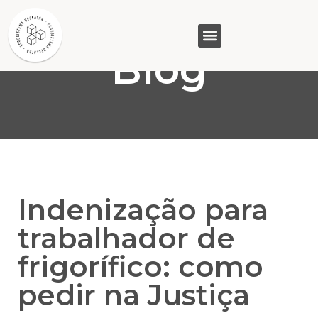
Blog
GASAM (PR)
MP&C (MG)
QUEM SOMOS
Indenização para
trabalhador de
frigorífico: como
pedir na Justiça