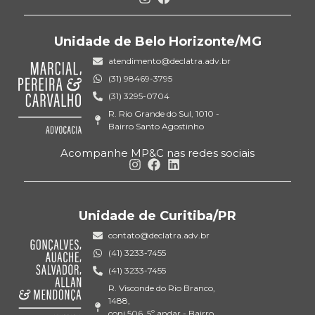
Unidade de Belo Horizonte/MG
atendimento@declatra.adv.br
(31) 98469-3795
(31) 3295-0704
R. Rio Grande do Sul, 1010 -
Bairro Santo Agostinho
Acompanhe MP&C nas redes sociais
Unidade de Curitiba/PR
contato@declatra.adv.br
(41) 3233-7455
(41) 3233-7455
R. Visconde do Rio Branco,
1488,
conj 506, 5º andar - Bairro