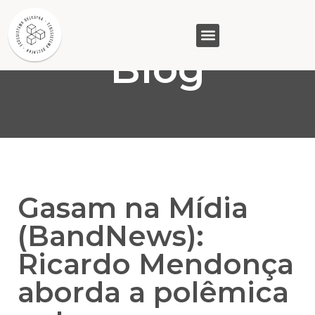
Blog
GASAM (PR)
MP&C (MG)
QUEM SOMOS
Gasam na Mídia
(BandNews):
Ricardo Mendonça
aborda a polêmica