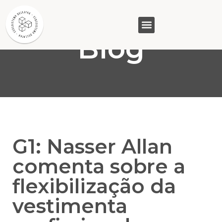
Blog
GASAM (PR)
MP&C (MG)
QUEM SOMOS
G1: Nasser Allan
comenta sobre a
flexibilização da
vestimenta