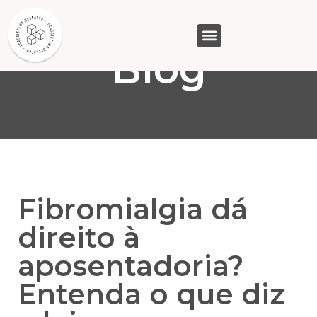
Blog
GASAM (PR)
MP&C (MG)
QUEM SOMOS
Fibromialgia dá
direito à
aposentadoria?
Entenda o que diz