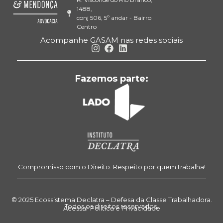
1488,
conj 506, 5º andar - Bairro
Centro
Acompanhe GASAM nas redes sociais
Fazemos parte:
Compromisso com o Direito. Respeito por quem trabalha!
© 2025 Ecossistema Declatra – Defesa da Classe Trabalhadora.
Todos os direitos reservados.
Acessar Política e Privacidade