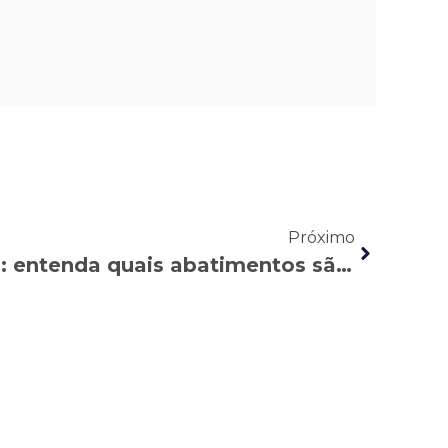
Próximo
Descontos no salário: entenda quais abatimentos são autorizados por lei