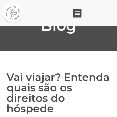
Blog
GASAM (PR)
MP&C (MG)
QUEM SOMOS
Vai viajar? Entenda
quais são os
direitos do
hóspede