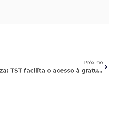
Próximo
Declaração de pobreza: TST facilita o acesso à gratuidade na Justiça do Trabalho