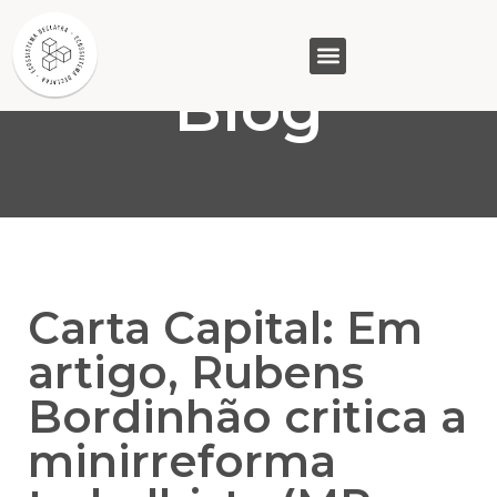
Blog
GASAM (PR)
MP&C (MG)
QUEM SOMOS
Carta Capital: Em
artigo, Rubens
Bordinhão critica a
minirreforma