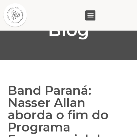
Blog
GASAM (PR)
MP&C (MG)
QUEM SOMOS
Band Paraná:
Nasser Allan
aborda o fim do
Programa