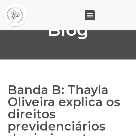
Blog
GASAM (PR)
MP&C (MG)
QUEM SOMOS
Banda B: Thayla
Oliveira explica os
direitos
previdenciários