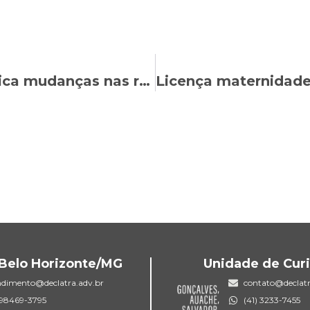
CBN Curitiba: Janaína Braga explica mudanças nas regras para se aposentar em 2023
Belo Horizonte/MG
Unidade de Curi
ndimento@declatra.adv.br
contato@declatr
) 98469-3795
(41) 3233-7455