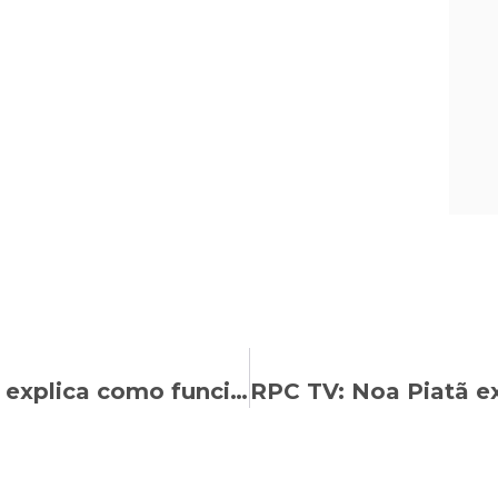
Jornal Plural: Laura Maeda Nunes explica como funcionam as verbas rescisórias