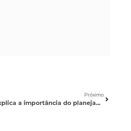
Próximo
RPC TV: Noa Piatã explica a importância do planejamento para a aposentadoria