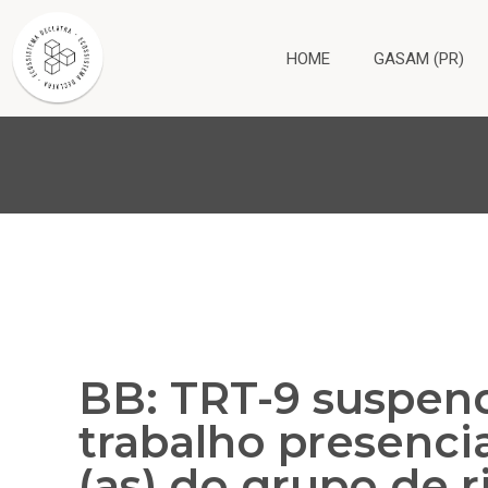
HOME
GASAM (PR)
BB: TRT-9 suspen
trabalho presenci
(as) do grupo de 