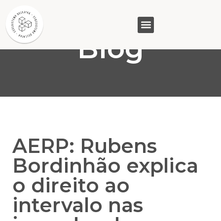
Blog
GASAM (PR)
MP&C (MG)
QUEM SOMOS
AERP: Rubens
Bordinhão explica
o direito ao
intervalo nas