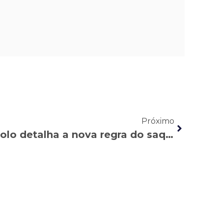
Próximo
BAND: Carina Pescarolo detalha a nova regra do saque-aniversário do FGTS