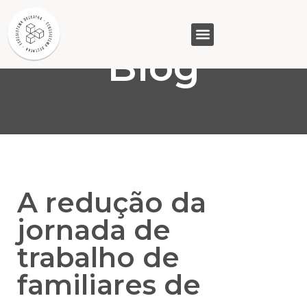
Blog
GASAM (PR)
MP&C (MG)
QUEM SOMOS
A redução da
jornada de
trabalho de
familiares de