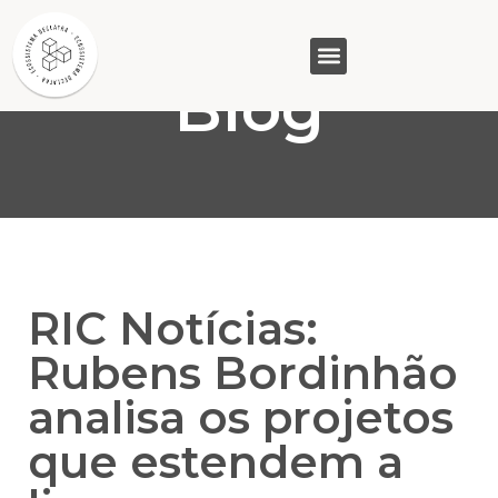
Blog
GASAM (PR)
MP&C (MG)
QUEM SOMOS
RIC Notícias:
Rubens Bordinhão
analisa os projetos
que estendem a