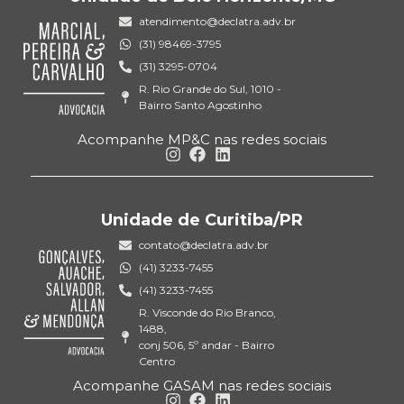
atendimento@declatra.adv.br
(31) 98469-3795
(31) 3295-0704
R. Rio Grande do Sul, 1010 -
Bairro Santo Agostinho
Acompanhe MP&C nas redes sociais
Unidade de Curitiba/PR
contato@declatra.adv.br
(41) 3233-7455
(41) 3233-7455
R. Visconde do Rio Branco,
1488,
conj 506, 5º andar - Bairro
Centro
Acompanhe GASAM nas redes sociais