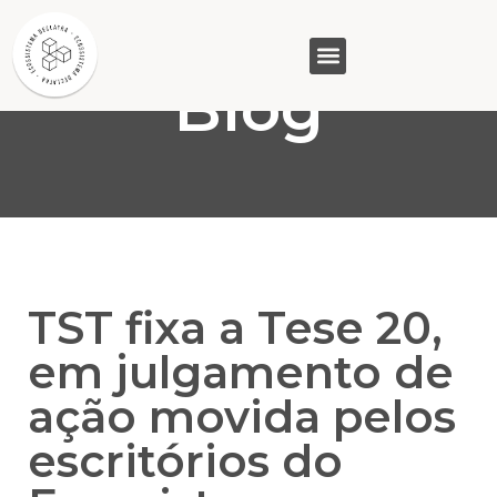
Blog
GASAM (PR)
MP&C (MG)
QUEM SOMOS
TST fixa a Tese 20,
em julgamento de
ação movida pelos
escritórios do