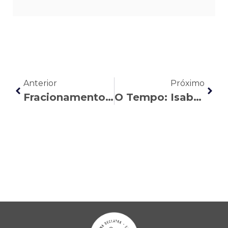
Anterior
Próximo
Fracionamento das férias: o que mudou com a nova regra
O Tempo: Isabela Monteira explica se o carnaval é feriado para todo mundo