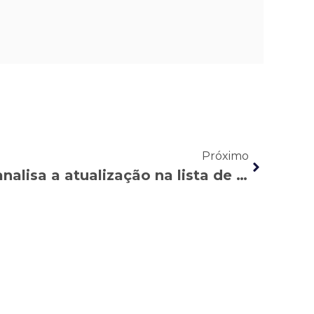
Próximo
CBN: Jane Salvador analisa a atualização na lista de doenças relacionadas ao trabalho