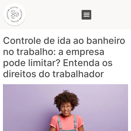
Tag:
rescisão
indireta
GASAM (PR)
MP&C (MG)
QUEM SOMOS
Controle de ida ao banheiro
no trabalho: a empresa
pode limitar? Entenda os
direitos do trabalhador