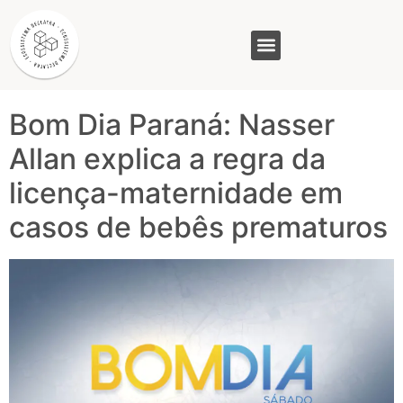
Tag:
licença
maternidade
GASAM (PR)
MP&C (MG)
QUEM SOMOS
Bom Dia Paraná: Nasser
Allan explica a regra da
licença-maternidade em
casos de bebês prematuros