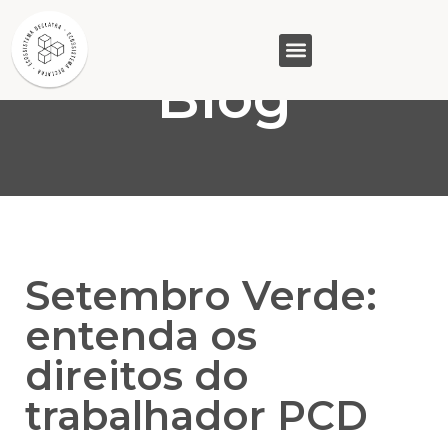
Blog
GASAM (PR)
MP&C (MG)
QUEM SOMOS
Setembro Verde:
entenda os
direitos do
trabalhador PCD