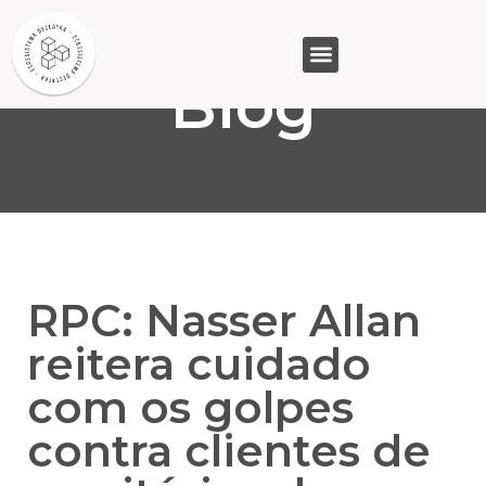
Blog
GASAM (PR)
MP&C (MG)
QUEM SOMOS
RPC: Nasser Allan
reitera cuidado
com os golpes
contra clientes de