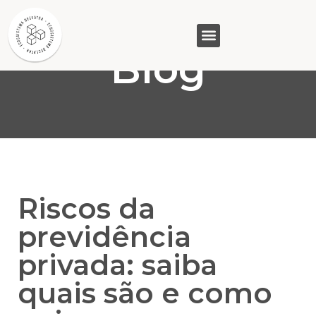
Blog
GASAM (PR)
MP&C (MG)
QUEM SOMOS
Riscos da
previdência
privada: saiba
quais são e como