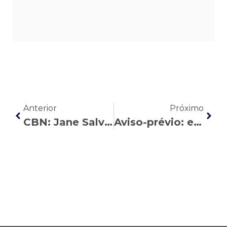
Anterior
Próximo
CBN: Jane Salvador analisa a atualização na lista de doenças relacionadas ao trabalho
Aviso-prévio: entenda as regras e modalidades