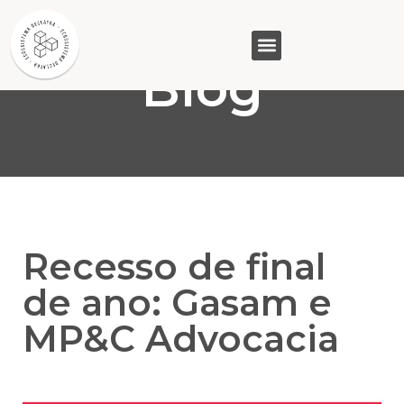
Blog
GASAM (PR)
MP&C (MG)
QUEM SOMOS
Recesso de final
de ano: Gasam e
MP&C Advocacia