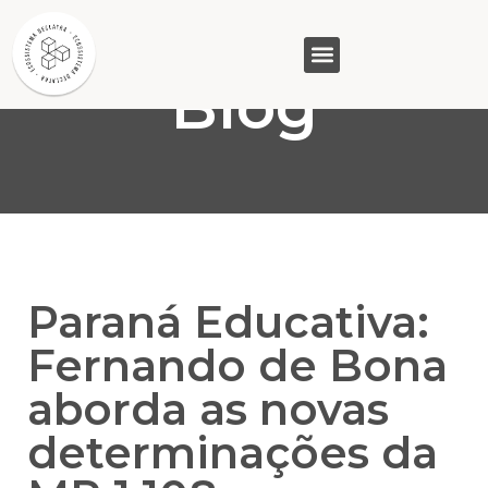
Blog
GASAM (PR)
MP&C (MG)
QUEM SOMOS
Paraná Educativa:
Fernando de Bona
aborda as novas
determinações da