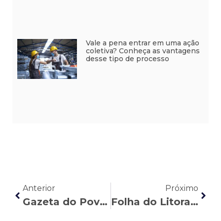
Vale a pena entrar em uma ação
coletiva? Conheça as vantagens
desse tipo de processo
Anterior
Próximo
Gazeta do Povo: Nasser Allan e Rubens Bordinhão analisam a precarização do teletrabalho trazida pela MP 1108
Folha do Litoral: Laura Maeda Nunes explica a nova regra para uso de máscaras em ambientes profissionais