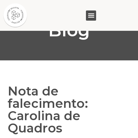
Blog
GASAM (PR)
MP&C (MG)
QUEM SOMOS
Nota de
falecimento:
Carolina de
Quadros