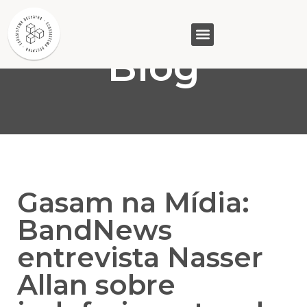
Blog
GASAM (PR)
MP&C (MG)
QUEM SOMOS
Gasam na Mídia:
BandNews
entrevista Nasser
Allan sobre