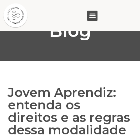
Blog
GASAM (PR)
MP&C (MG)
QUEM SOMOS
Jovem Aprendiz:
entenda os
direitos e as regras
dessa modalidade