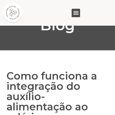
Blog
GASAM (PR)
MP&C (MG)
QUEM SOMOS
Como funciona a
integração do
auxílio-
alimentação ao