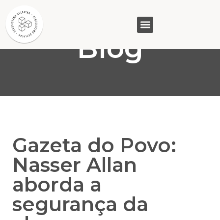
Blog
GASAM (PR)
MP&C (MG)
QUEM SOMOS
Gazeta do Povo:
Nasser Allan
aborda a
segurança da