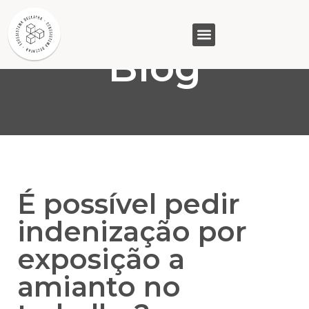
Blog
GASAM (PR)
MP&C (MG)
QUEM SOMOS
É possível pedir
indenização por
exposição a
amianto no