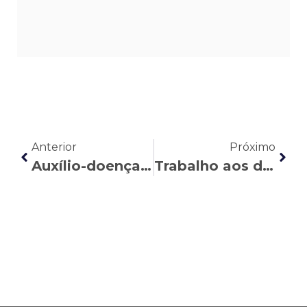
Anterior
Próximo
Auxílio-doença para trabalhadores com câncer: tudo o que você precisa saber
Trabalho aos domingos e feriados: o que pode mudar com a Portaria 3.665/2023