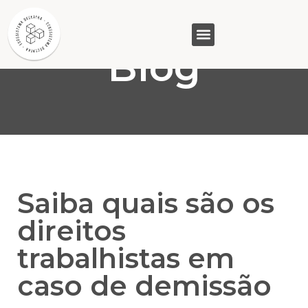
Blog
GASAM (PR)
MP&C (MG)
QUEM SOMOS
Saiba quais são os
direitos
trabalhistas em
caso de demissão