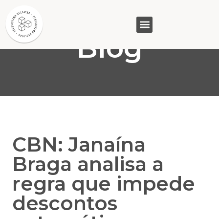
Blog
GASAM (PR)
MP&C (MG)
QUEM SOMOS
CBN: Janaína
Braga analisa a
regra que impede
descontos