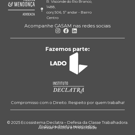
R. Visconde do Rio Branco,
1488,
conj 506, 5º andar - Bairro
Centro
Acompanhe GASAM nas redes sociais
Fazemos parte:
Compromisso com o Direito. Respeito por quem trabalha!
© 2025 Ecossistema Declatra – Defesa da Classe Trabalhadora.
Todos os direitos reservados.
Acessar Política e Privacidade